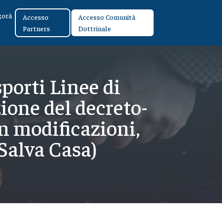
gorà
Accesso
Accesso Comunità
Partners
Dottrinale
sporti Linee di
zione del decreto-
on modificazioni,
 Salva Casa)