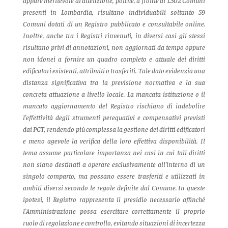
appare meritevole di attenzione, poiché, a fronte di 1.502 Comuni
presenti in Lombardia, risultano individuabili soltanto 59
Comuni dotati di un Registro pubblicato e consultabile online.
Inoltre, anche tra i Registri rinvenuti, in diversi casi gli stessi
risultano privi di annotazioni, non aggiornati da tempo oppure
non idonei a fornire un quadro completo e attuale dei diritti
edificatori esistenti, attribuiti o trasferiti.
Tale dato evidenzia una
distanza significativa tra la previsione normativa e la sua
concreta attuazione a livello locale. La mancata istituzione o il
mancato aggiornamento del Registro rischiano di indebolire
l’effettività degli strumenti perequativi e compensativi previsti
dai PGT, rendendo più complessa la gestione dei diritti edificatori
e meno agevole la verifica della loro effettiva disponibilità.
Il
tema assume particolare importanza nei casi in cui tali diritti
non siano destinati a operare esclusivamente all’interno di un
singolo comparto, ma possano essere trasferiti e utilizzati in
ambiti diversi secondo le regole definite dal Comune. In queste
ipotesi, il Registro rappresenta il presidio necessario affinché
l’Amministrazione possa esercitare correttamente il proprio
ruolo di regolazione e controllo, evitando situazioni di incertezza