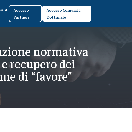
gorà
Accesso
Accesso Comunità
Partners
Dottrinale
uzione normativa
i e recupero dei
me di “favore”