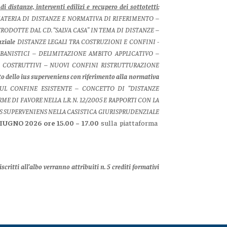
 distanze, interventi edilizi e recupero dei sottotetti:
MATERIA DI DISTANZE E NORMATIVA DI RIFERIMENTO –
TRODOTTE DAL CD. “SALVA CASA” IN TEMA DI DISTANZE –
nziale
DISTANZE LEGALI TRA COSTRUZIONI E CONFINI -
RBANISTICI – DELIMITAZIONE AMBITO APPLICATIVO –
RI COSTRUTTIVI – NUOVI CONFINI RISTRUTTURAZIONE
atto dello ius superveniens con riferimento alla normativa
UL CONFINE ESISTENTE – CONCETTO DI “DISTANZE
 DI FAVORE NELLA L.R. N. 12/2005 E RAPPORTI CON LA
IUS SUPERVENIENS NELLA CASISTICA GIURISPRUDENZIALE
IUGNO 2026 ore 15.00 – 17.00
sulla piattaforma
scritti all’albo verranno attribuiti n. 5 crediti formativi