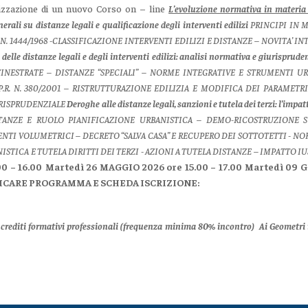
izzazione di un nuovo Corso on – line
L’evoluzione normativa in materia di
nerali su distanze legali e qualificazione degli interventi edilizi
PRINCIPI IN 
. 1444/1968 -CLASSIFICAZIONE INTERVENTI EDILIZI E DISTANZE – NOVITA’ IN
 delle distanze legali e degli interventi edilizi: analisi normativa e giurisprude
FINESTRATE – DISTANZE “SPECIALI” – NORME INTEGRATIVE E STRUMENTI U
P.R. N. 380/2001 – RISTRUTTURAZIONE EDILIZIA E MODIFICA DEI PARAMET
URISPRUDENZIALE
Deroghe alle distanze legali, sanzioni e tutela dei terzi: l’imp
ANZE E RUOLO PIANIFICAZIONE URBANISTICA – DEMO-RICOSTRUZIONE S
I VOLUMETRICI – DECRETO “SALVA CASA” E RECUPERO DEI SOTTOTETTI - NORME
NISTICA E TUTELA DIRITTI DEI TERZI - AZIONI A TUTELA DISTANZE – IMPATTO 
0 – 16.00
Martedì 26 MAGGIO 2026 ore 15.00 – 17.00
Martedì 09 G
SCARICARE PROGRAMMA E SCHEDA ISCRIZIONE:
. 5 crediti formativi professionali (frequenza minima 80% incontro)
Ai Geometri i