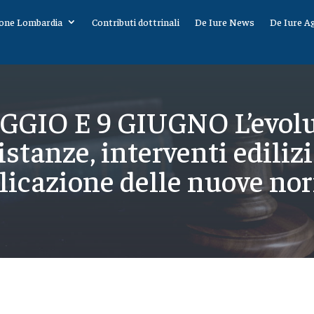
one Lombardia
Contributi dottrinali
De Iure News
De Iure A
GGIO E 9 GIUGNO L’evol
istanze, interventi ediliz
plicazione delle nuove nor