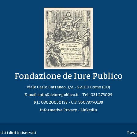
Fondazione de Iure Publico
Viale Carlo Cattaneo, 1/A - 22100 Como (CO)
E-mail:
info@deiurepublico.it
- Tel:
031 275029
P.I.: 03020050138 - C.F.:95078770138
Informativa Privacy
-
LinkedIn
i i diritti riservati
Powe