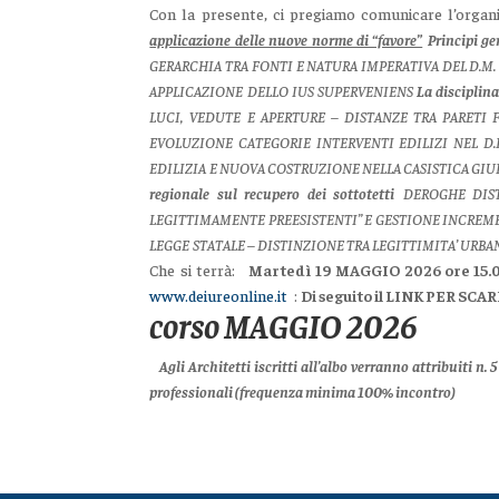
Con la presente, ci pregiamo comunicare l’organ
applicazione delle nuove norme di “favore”
Principi ge
GERARCHIA TRA FONTI E NATURA IMPERATIVA DEL D.M. N
APPLICAZIONE DELLO IUS SUPERVENIENS
La disciplina
LUCI, VEDUTE E APERTURE – DISTANZE TRA PARETI 
EVOLUZIONE CATEGORIE INTERVENTI EDILIZI NEL D.
EDILIZIA E NUOVA COSTRUZIONE NELLA CASISTICA GI
regionale sul recupero dei sottotetti
DEROGHE DIST
LEGITTIMAMENTE PREESISTENTI” E GESTIONE INCREMENT
LEGGE STATALE – DISTINZIONE TRA LEGITTIMITA’ URBA
Che si terrà:
Martedì 19 MAGGIO 2026 ore 15.0
www.deiureonline.it
:
Di seguito il LINK PER 
corso MAGGIO 2026
Agli Architetti iscritti all’albo verranno attribuiti n
professionali
(frequenza minima 100% incontro)